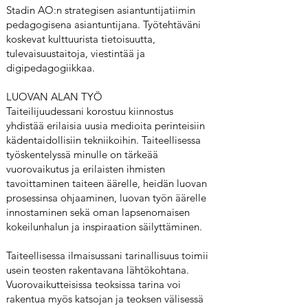
Stadin AO:n strategisen asiantuntijatiimin
pedagogisena asiantuntijana. Työtehtäväni
koskevat kulttuurista tietoisuutta,
tulevaisuustaitoja, viestintää ja
digipedagogiikkaa.
LUOVAN ALAN TYÖ
Taiteilijuudessani korostuu kiinnostus
yhdistää erilaisia uusia medioita perinteisiin
kädentaidollisiin tekniikoihin. Taiteellisessa
työskentelyssä minulle on tärkeää
vuorovaikutus ja erilaisten ihmisten
tavoittaminen taiteen äärelle, heidän luovan
prosessinsa ohjaaminen, luovan työn äärelle
innostaminen sekä oman lapsenomaisen
kokeilunhalun ja inspiraation säilyttäminen.
Taiteellisessa ilmaisussani tarinallisuus toimii
usein teosten rakentavana lähtökohtana.
Vuorovaikutteisissa teoksissa tarina voi
rakentua myös katsojan ja teoksen välisessä