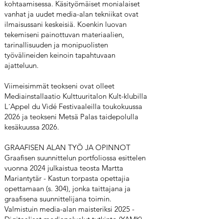
kohtaamisessa. Käsityömäiset monialaiset
vanhat ja uudet media-alan tekniikat ovat
ilmaisussani keskeisiä. Koenkin luovan
tekemiseni painottuvan materiaalien,
tarinallisuuden ja monipuolisten
työvälineiden keinoin tapahtuvaan
ajatteluun.
Viimeisimmät teokseni ovat olleet
Mediainstallaatio Kulttuuritalon Kult-klubilla
L´Appel du Vidé Festivaaleilla toukokuussa
2026 ja teokseni Metsä Palas taidepolulla
kesäkuussa 2026.
GRAAFISEN ALAN TYÖ JA OPINNOT
Graafisen suunnittelun portfoliossa esittelen
vuonna 2024 julkaistua teosta Martta
Mariantytär - Kastun torpasta opettajia
opettamaan (s. 304), jonka taittajana ja
graafisena suunnittelijana toimin.
Valmistuin media-alan maisteriksi 2025 -