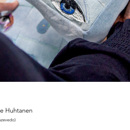
le Huhtanen
Azevedo)