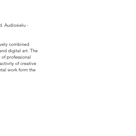
d. Audiosielu -
ively combined
and digital art. The
 of professional
ctivity of creative
tal work form the