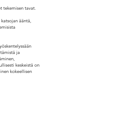
et tekemisen tavat.
 katsojan ääntä,
emisista
työskentelyssään
rtämistä ja
täminen,
lisesti keskeistä on
minen kokeellisen