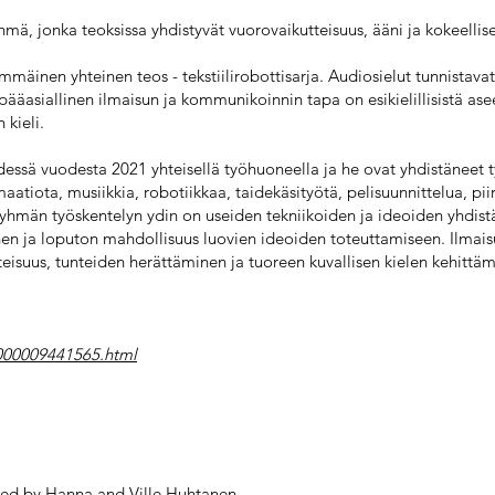
hmä, jonka teoksissa yhdistyvät vuorovaikutteisuus, ääni ja kokeellis
mäinen yhteinen teos - tekstiilirobottisarja. Audiosielut tunnistavat
 pääasiallinen ilmaisun ja kommunikoinnin tapa on esikielillisistä ase
kieli.
dessä vuodesta 2021 yhteisellä työhuoneella ja he ovat yhdistäneet 
imaatiota, musiikkia, robotiikkaa, taidekäsityötä, pelisuunnittelua, pii
öryhmän työskentelyn ydin on useiden tekniikoiden ja ideoiden yhdis
n ja loputon mahdollisuus luovien ideoiden toteuttamiseen. Ilmaisul
eisuus, tunteiden herättäminen ja tuoreen kuvallisen kielen kehittä
-2000009441565.html
rmed by Hanna and Ville Huhtanen.