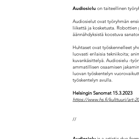
Audiosielu
on taiteellinen työry
Audiosielut ovat työryhmän ensim
liikettä ja kosketusta. Robottien
äännähdyksistä koostuva sanaton 
Huhtaset ovat työskennelleet yh
luovasti erilaisia tekniikoita; an
kuvankäsittelyä. Audiosielu -ty
ammatillisen osaamisen jakamine
luovan työskentelyn vuorovaikutt
työskentelyn avulla.
Helsingin Sanomat 15.3.2023
https://www.hs.fi/kulttuuri/art
//
Audiosielu
is a artistic duo fo